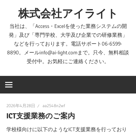
コ
株式会社アイライト
ン
テ
当社は、「Access・Excelを使った業務システムの開
ン
発」及び「専門学校、大学及び企業での研修業務」
ツ
などを行っております。電話サポート06-6599-
へ
8890。メールinfo@ai-light.comまで。只今、無料相談
ス
受付中。お気軽にご連絡ください。
キ
ッ
プ
2026年4月28日
aa2548n2wf
ICT支援業務のご案内
学校様向けに以下のようなICT支援業務を行っており