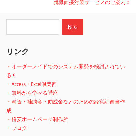
の
次
就職面接対策サービスのご案内
稿
投
の
ナ
稿:
投
検索
検索
ビ
稿:
ゲ
リンク
ー
シ
・オーダーメイドでのシステム開発を検討されてい
ョ
る方
・Access・Excel倶楽部
ン
・無料から学べる講座
・融資・補助金・助成金などのための経営計画書作
成
・格安ホームページ制作所
・ブログ