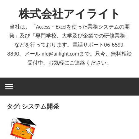
コ
株式会社アイライト
ン
テ
当社は、「Access・Excelを使った業務システムの開
ン
発」及び「専門学校、大学及び企業での研修業務」
ツ
などを行っております。電話サポート06-6599-
へ
8890。メールinfo@ai-light.comまで。只今、無料相談
ス
受付中。お気軽にご連絡ください。
キ
ッ
プ
タグ:
システム開発