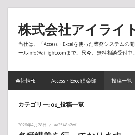
コ
ン
株式会社アイライ
テ
ン
当社は、「Access・Excelを使った業務システ
ツ
ールinfo@ai-light.comまで。只今、無料相談
へ
ス
キ
会社情報
Access・Excel倶楽部
投稿一覧
ッ
プ
カテゴリー:
01_投稿一覧
2026年4月28日
aa2548n2wf