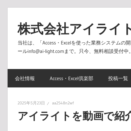
コ
ン
株式会社アイライ
テ
ン
当社は、「Access・Excelを使った業務システ
ツ
ールinfo@ai-light.comまで。只今、無料相談
へ
ス
キ
会社情報
Access・Excel倶楽部
投稿一覧
ッ
プ
2025年5月23日
aa2548n2wf
アイライトを動画で紹