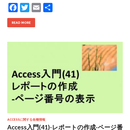
F
T
E
共
ac
w
m
有
e
itt
ai
READ MORE
b
er
l
o
o
k
ACCESSに関する各種情報
Access入門(41)-レポートの作成-ページ番