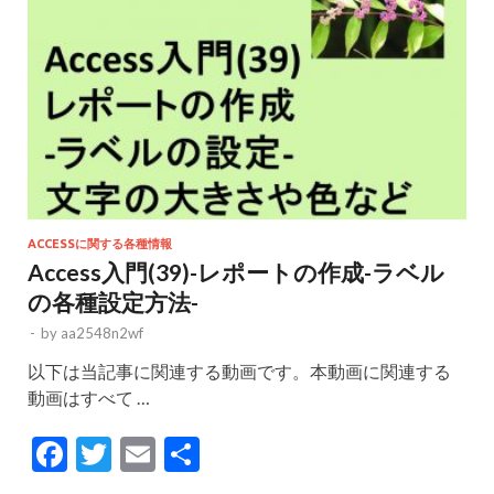
k
ACCESSに関する各種情報
Access入門(39)-レポートの作成-ラベル
の各種設定方法-
-
by
aa2548n2wf
以下は当記事に関連する動画です。本動画に関連する
動画はすべて …
F
T
E
共
ac
w
m
有