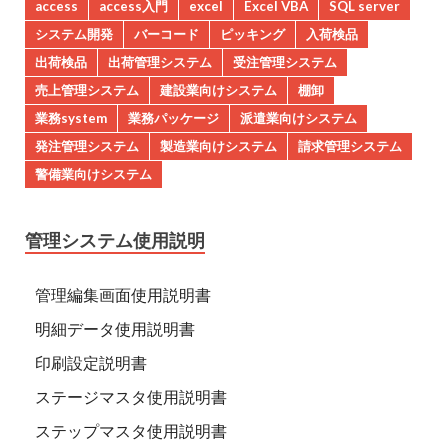
access
access入門
excel
Excel VBA
SQL server
システム開発
バーコード
ピッキング
入荷検品
出荷検品
出荷管理システム
受注管理システム
売上管理システム
建設業向けシステム
棚卸
業務system
業務パッケージ
派遣業向けシステム
発注管理システム
製造業向けシステム
請求管理システム
警備業向けシステム
管理システム使用説明
管理編集画面使用説明書
明細データ使用説明書
印刷設定説明書
ステージマスタ使用説明書
ステップマスタ使用説明書