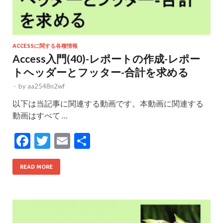
ACCESSに関する各種情報
Access入門(40)-レポートの作成-レポー
トヘッダーとフッター-合計を求める
-
by
aa2548n2wf
以下は当記事に関連する動画です。本動画に関連する
動画はすべて …
F
T
E
共
ac
w
m
有
e
itt
ai
READ MORE
b
er
l
o
o