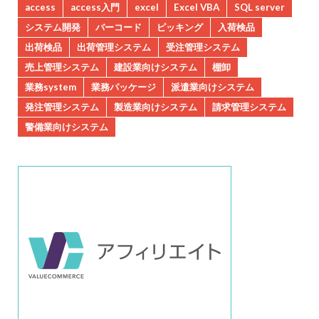
access
access入門
excel
Excel VBA
SQL server
システム開発
バーコード
ピッキング
入荷検品
出荷検品
出荷管理システム
受注管理システム
売上管理システム
建設業向けシステム
棚卸
業務system
業務パッケージ
派遣業向けシステム
発注管理システム
製造業向けシステム
請求管理システム
警備業向けシステム