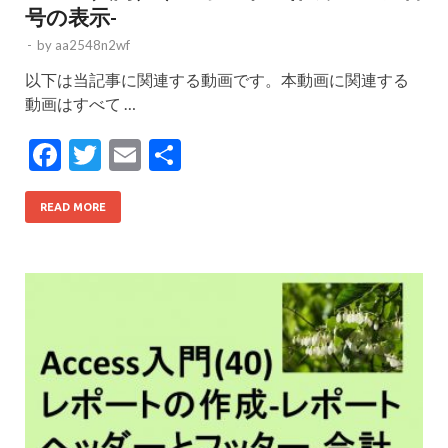
号の表示-
-
by
aa2548n2wf
以下は当記事に関連する動画です。本動画に関連する
動画はすべて …
F
T
E
共
ac
w
m
有
e
itt
ai
READ MORE
b
er
l
o
o
k