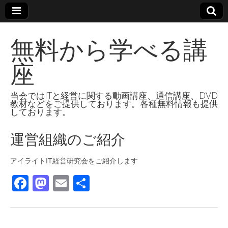
無料から学べる講
座
当会ではITと経営に関する動画講座、通信講座、DVD
教材などをご提供しております。各種無料情報も提供
しております。
運営組織のご紹介
アイライトIT経営研究会をご紹介します
F
M
E
共
a
a
m
有
c
st
ail