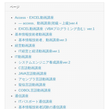
e
o
ページ
b
d
o
o
Access・EXCEL動画講座
o
n
— access、動画講座(初級～上級)ver.4
EXCEL動画講座（VBAプログラミング含む）ver.1
k
基本情報技術者動画講座
基本情報技術者、動画講座ver.3
経営動画講座
IT経営と経済動画講座ver.1
IT動画講座
システムエンジニア養成講座ver.2
C言語動画講座
JAVA言語動画講座
アセンブラ言語動画講座
疑似言語動画講座
COBOL言語動画講座
通信講座
ITパスポート通信講座
基本情報技術者試験の通信講座