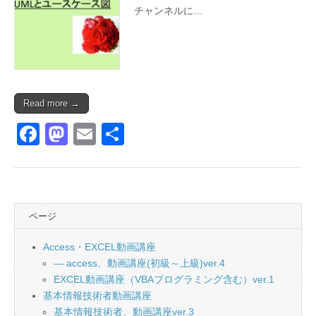
チャンネルに…
Read more →
F
M
E
共
a
a
m
有
c
st
ail
e
o
ページ
b
d
o
o
Access・EXCEL動画講座
o
n
— access、動画講座(初級～上級)ver.4
EXCEL動画講座（VBAプログラミング含む）ver.1
k
基本情報技術者動画講座
基本情報技術者、動画講座ver.3