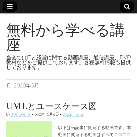
無料から学べる講
座
当会ではITと経営に関する動画講座、通信講座、DVD
教材などをご提供しております。各種無料情報も提供
しております。
月:
2020年5月
UMLとユースケース図
by
アイライト
•
2020年5月6日
•
0 Comments
以下は当記事に関連する動画です。本
動画に関連する動画はすべてニコニコ